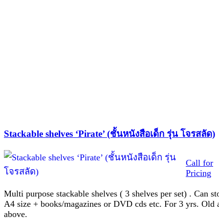
Stackable shelves ‘Pirate’ (ชั้นหนังสือเด็ก รุ่น โจรสลัด)
Call for
Pricing
Multi purpose stackable shelves ( 3 shelves per set) . Can st
A4 size + books/magazines or DVD cds etc. For 3 yrs. Old 
above.